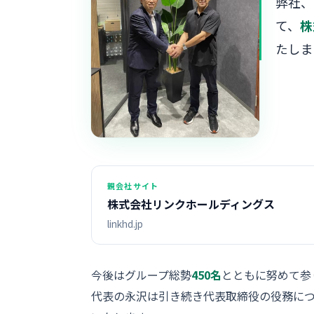
弊社、
て、
株
たしま
親会社サイト
株式会社リンクホールディングス
linkhd.jp
今後はグループ総勢
450名
とともに努めて参
代表の永沢は引き続き代表取締役の役務につき